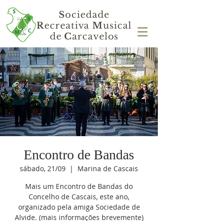
S
ociedade
R
ecreativa
M
usical
de
C
arcavelos
Encontro de Bandas
sábado, 21/09
  |  
Marina de Cascais
Mais um Encontro de Bandas do
Concelho de Cascais, este ano,
organizado pela amiga Sociedade de
Alvide. (mais informações brevemente)