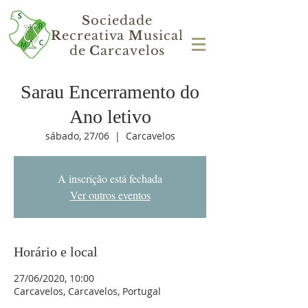
S
ociedade
R
ecreativa
M
usical
de
C
arcavelos
Sarau Encerramento do
Ano letivo
sábado, 27/06
  |  
Carcavelos
A inscrição está fechada
Ver outros eventos
Horário e local
27/06/2020, 10:00
Carcavelos, Carcavelos, Portugal